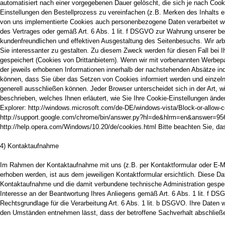
automatisiert nach einer vorgegebenen Dauer gelöscht, die sich je nach Coo
Einstellungen den Bestellprozess zu vereinfachen (z.B. Merken des Inhalts e
von uns implementierte Cookies auch personenbezogene Daten verarbeitet wer
des Vertrages oder gemäß Art. 6 Abs. 1 lit. f DSGVO zur Wahrung unserer ber
kundenfreundlichen und effektiven Ausgestaltung des Seitenbesuchs. Wir ar
Sie interessanter zu gestalten. Zu diesem Zweck werden für diesen Fall bei
gespeichert (Cookies von Drittanbietern). Wenn wir mit vorbenannten Werbe
der jeweils erhobenen Informationen innerhalb der nachstehenden Absätze indi
können, dass Sie über das Setzen von Cookies informiert werden und einzel
generell ausschließen können. Jeder Browser unterscheidet sich in der Art, w
beschrieben, welches Ihnen erläutert, wie Sie Ihre Cookie-Einstellungen änder
Explorer: http://windows.microsoft.com/de-DE/windows-vista/Block-or-allow-c
http://support.google.com/chrome/bin/answer.py?hl=de&hlrm=en&answer=956
http://help.opera.com/Windows/10.20/de/cookies.html Bitte beachten Sie, da
4) Kontaktaufnahme
Im Rahmen der Kontaktaufnahme mit uns (z.B. per Kontaktformular oder E-M
erhoben werden, ist aus dem jeweiligen Kontaktformular ersichtlich. Diese D
Kontaktaufnahme und die damit verbundene technische Administration gespeic
Interesse an der Beantwortung Ihres Anliegens gemäß Art. 6 Abs. 1 lit. f DSG
Rechtsgrundlage für die Verarbeitung Art. 6 Abs. 1 lit. b DSGVO. Ihre Daten 
den Umständen entnehmen lässt, dass der betroffene Sachverhalt abschließen