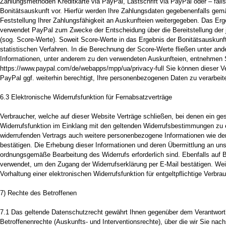
Zahlungsmethoden Kreditkarte via PayPal, Lastschrift via PayPal oder – fall
Bonitätsauskunft vor. Hierfür werden Ihre Zahlungsdaten gegebenenfalls gemä
Feststellung Ihrer Zahlungsfähigkeit an Auskunfteien weitergegeben. Das Erge
verwendet PayPal zum Zwecke der Entscheidung über die Bereitstellung der 
(sog. Score-Werte). Soweit Score-Werte in das Ergebnis der Bonitätsauskunf
statistischen Verfahren. In die Berechnung der Score-Werte fließen unter and
Informationen, unter anderem zu den verwendeten Auskunfteien, entnehmen S
https://www.paypal.com/de/webapps/mpp/ua/privacy-full Sie können dieser Ver
PayPal ggf. weiterhin berechtigt, Ihre personenbezogenen Daten zu verarbeit
6.3 Elektronische Widerrufsfunktion für Fernabsatzverträge
Verbraucher, welche auf dieser Website Verträge schließen, bei denen ein ges
Widerrufsfunktion im Einklang mit den geltenden Widerrufsbestimmungen zu e
widerrufenden Vertrags auch weitere personenbezogene Informationen wie de
bestätigen. Die Erhebung dieser Informationen und deren Übermittlung an uns e
ordnungsgemäße Bearbeitung des Widerrufs erforderlich sind. Ebenfalls auf 
verwendet, um den Zugang der Widerrufserklärung per E-Mail bestätigen. Weite
Vorhaltung einer elektronischen Widerrufsfunktion für entgeltpflichtige Verbra
7) Rechte des Betroffenen
7.1 Das geltende Datenschutzrecht gewährt Ihnen gegenüber dem Verantwortl
Betroffenenrechte (Auskunfts- und Interventionsrechte), über die wir Sie n