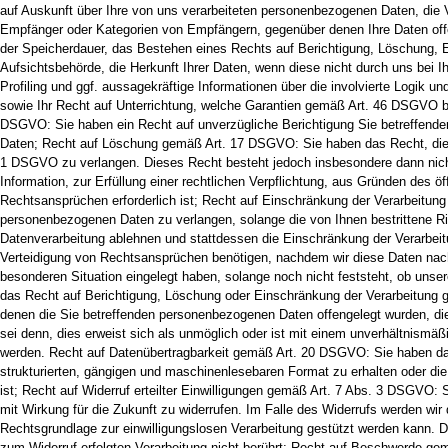
auf Auskunft über Ihre von uns verarbeiteten personenbezogenen Daten, die 
Empfänger oder Kategorien von Empfängern, gegenüber denen Ihre Daten offen
der Speicherdauer, das Bestehen eines Rechts auf Berichtigung, Löschung, E
Aufsichtsbehörde, die Herkunft Ihrer Daten, wenn diese nicht durch uns bei 
Profiling und ggf. aussagekräftige Informationen über die involvierte Logik u
sowie Ihr Recht auf Unterrichtung, welche Garantien gemäß Art. 46 DSGVO bei
DSGVO: Sie haben ein Recht auf unverzügliche Berichtigung Sie betreffender 
Daten; Recht auf Löschung gemäß Art. 17 DSGVO: Sie haben das Recht, die 
1 DSGVO zu verlangen. Dieses Recht besteht jedoch insbesondere dann nich
Information, zur Erfüllung einer rechtlichen Verpflichtung, aus Gründen des
Rechtsansprüchen erforderlich ist; Recht auf Einschränkung der Verarbeitun
personenbezogenen Daten zu verlangen, solange die von Ihnen bestrittene Ric
Datenverarbeitung ablehnen und stattdessen die Einschränkung der Verarbei
Verteidigung von Rechtsansprüchen benötigen, nachdem wir diese Daten nac
besonderen Situation eingelegt haben, solange noch nicht feststeht, ob un
das Recht auf Berichtigung, Löschung oder Einschränkung der Verarbeitung ge
denen die Sie betreffenden personenbezogenen Daten offengelegt wurden, die
sei denn, dies erweist sich als unmöglich oder ist mit einem unverhältnismä
werden. Recht auf Datenübertragbarkeit gemäß Art. 20 DSGVO: Sie haben das
strukturierten, gängigen und maschinenlesebaren Format zu erhalten oder die
ist; Recht auf Widerruf erteilter Einwilligungen gemäß Art. 7 Abs. 3 DSGVO: S
mit Wirkung für die Zukunft zu widerrufen. Im Falle des Widerrufs werden wir 
Rechtsgrundlage zur einwilligungslosen Verarbeitung gestützt werden kann. Du
zum Widerruf erfolgten Verarbeitung nicht berührt; Recht auf Beschwerde ge