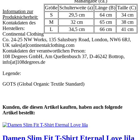
Maßangabe (ca.)
Größe
Schulterweite (a)
Länge (B)
Taille (C)
Information zur
S
29,5 cm
64 cm
34 cm
Produktsicherheit:
M
32 cm
65 cm
38 cm
Kontakdaten des
Herstellers:
L
34,5 cm
66 cm
41 cm
Continental Clothing
Co. 24-25 NW Works, 135 Salusbury Road, London, NW6 6RJ,
UK sales[at]continentalclothing.com
Kontakdaten der verantwortlichen Person:
108 Degrees GmbH, Am Quellenbusch 37, D-46242 Bottrop,
info[at]108degrees.de
Legende:
GOTS (Global Organic Textile Standard)
Kunden, die diesen Artikel kauften, haben auch folgende
Artikel bestellt:
Damen Slim Fit T-Shirt Eternal Love lila