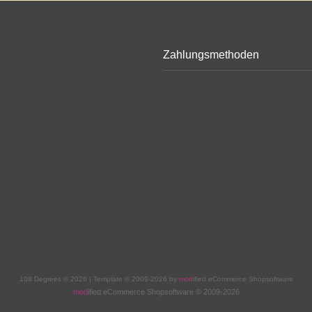
Zahlungsmethoden
108 Degrees © 2026 | Template © 2009-2026 by
mod
ified eCommerce Shopsoftware
mod
ified eCommerce Shopsoftware © 2009-2026