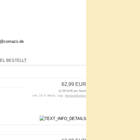
nfo@comazo.de
EL BESTELLT:
62,99 EUR
12,59 EUR pro Stück
inkl. 19 % MwSt. zzgl.
Versandkosten