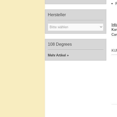
Hersteller
Inf
Kon
Com
108 Degrees
KU
Mehr Artikel
»