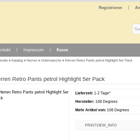
Registrieren
An
ontakt
Impressum
Kasse
tseite
»
Katalog
»
Herren
»
Unterwäsche
»
Herren Retro Pants petrol Highlight 5er Pack
rren Retro Pants petrol Highlight 5er Pack
Lieferzeit:
1-2 Tage*
Hersteller:
108 Degrees
Mehr Artikel von:
108 Degrees
PRINTVIEW_INFO