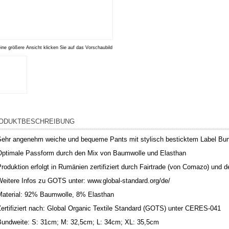
eine größere Ansicht klicken Sie auf das Vorschaubild
ODUKTBESCHREIBUNG
Sehr angenehm weiche und bequeme Pants mit stylisch besticktem Label Bu
Optimale Passform durch den Mix von Baumwolle und Elasthan
roduktion erfolgt in Rumänien zertifiziert durch Fairtrade (von Comazo) und
Weitere Infos zu GOTS unter:
www.global-standard.org/de/
Material: 92% Baumwolle, 8% Elasthan
ertifiziert nach: Global Organic Textile Standard (GOTS) unter CERES-041
Bundweite: S: 31cm; M: 32,5cm; L: 34cm; XL: 35,5cm