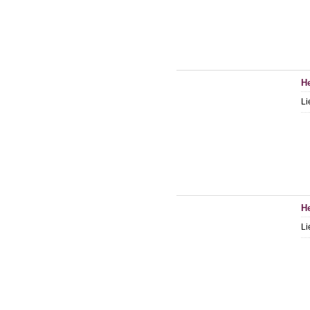
He
Li
He
Li