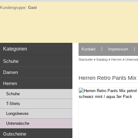
Kundengruppe:
Gast
Kategorien
Kontakt
Impressum
Startseite
»
Katalog
»
Herren
»
Unterw
Schuhe
Damen
Herren Retro Pants Mix 
Herren
Schuhe
T-Shirts
Longsleeves
Unterwäsche
Gutscheine