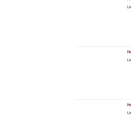
Li
H
Li
He
Li