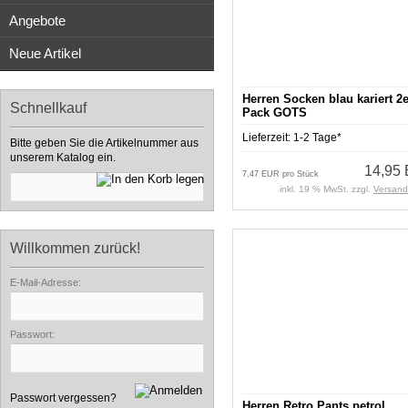
Angebote
Neue Artikel
Herren Socken blau kariert 2e
Schnellkauf
Pack GOTS
Lieferzeit:
1-2 Tage*
Bitte geben Sie die Artikelnummer aus
unserem Katalog ein.
14,95
7,47 EUR pro Stück
inkl. 19 % MwSt. zzgl.
Versand
Willkommen zurück!
E-Mail-Adresse:
Passwort:
Passwort vergessen?
Herren Retro Pants petrol