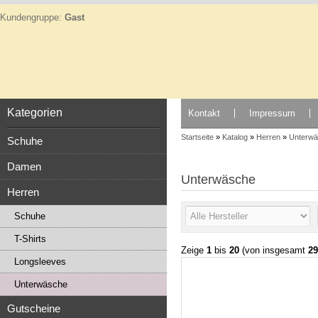
Kundengruppe:
Gast
Kategorien
Kontakt
Impressum
Startseite
»
Katalog
»
Herren
»
Unterw
Schuhe
Damen
Unterwäsche
Herren
Schuhe
T-Shirts
Zeige
1
bis
20
(von insgesamt
29
Longsleeves
Unterwäsche
Gutscheine